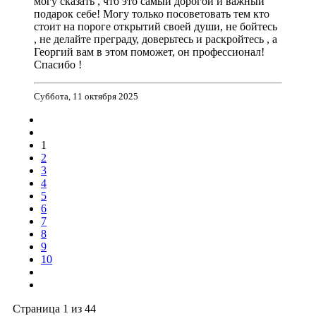
могу сказать , что это самый дорогой и важный
подарок себе! Могу только посоветовать тем кто
стоит на пороге открытий своей души, не бойтесь
, не делайте преграду, доверьтесь и раскройтесь , а
Георгий вам в этом поможет, он профессионал!
Спасибо !
Суббота, 11 октября 2025
1
2
3
4
5
6
7
8
9
10
Страница 1 из 44