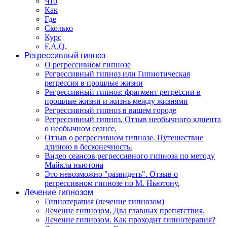
Что
Как
Где
Сколько
Курс
F.A.Q.
Регрессивный гипноз
О регрессивном гипнозе
Регрессивный гипноз или Гипнотическая
регрессия в прошлые жизни
Регрессивный гипноз: фрагмент регрессии в
прошлые жизни и жизнь между жизнями
Регрессивный гипноз в вашем городе
Регрессивный гипноз. Отзыв необычного клиента
о необычном сеансе.
Отзыв о регрессивном гипнозе. Путешествие
длиною в бесконечность.
Видео сеансов регрессивного гипноза по методу
Майкла ньютона
Это невозможно "развидеть". Отзыв о
регрессивном гипнозе по М. Ньютону.
Лечение гипнозом
Гипнотерапия (лечение гипнозом)
Лечение гипнозом. Два главных препятствия.
Лечение гипнозом. Как проходит гипнотерапия?