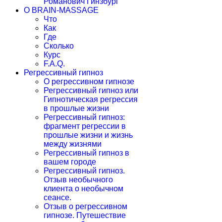
Романович Гинзбург
О BRAIN-MASSAGE
Что
Как
Где
Сколько
Курс
F.A.Q.
Регрессивный гипноз
О регрессивном гипнозе
Регрессивный гипноз или
Гипнотическая регрессия
в прошлые жизни
Регрессивный гипноз:
фрагмент регрессии в
прошлые жизни и жизнь
между жизнями
Регрессивный гипноз в
вашем городе
Регрессивный гипноз.
Отзыв необычного
клиента о необычном
сеансе.
Отзыв о регрессивном
гипнозе. Путешествие