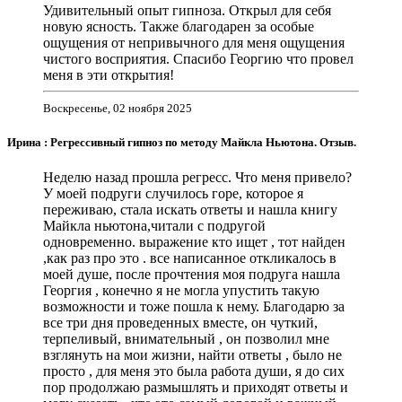
Удивительный опыт гипноза. Открыл для себя
новую ясность. Также благодарен за особые
ощущения от непривычного для меня ощущения
чистого восприятия. Спасибо Георгию что провел
меня в эти открытия!
Воскресенье, 02 ноября 2025
Ирина : Регрессивный гипноз по методу Майкла Ньютона. Отзыв.
Неделю назад прошла регресс. Что меня привело?
У моей подруги случилось горе, которое я
переживаю, стала искать ответы и нашла книгу
Майкла ньютона,читали с подругой
одновременно. выражение кто ищет , тот найден
,как раз про это . все написанное откликалось в
моей душе, после прочтения моя подруга нашла
Георгия , конечно я не могла упустить такую
возможности и тоже пошла к нему. Благодарю за
все три дня проведенных вместе, он чуткий,
терпеливый, внимательный , он позволил мне
взглянуть на мои жизни, найти ответы , было не
просто , для меня это была работа души, я до сих
пор продолжаю размышлять и приходят ответы и