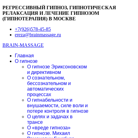
РЕГРЕССИВНЫЙ ГИПНОЗ, ГИПНОТИЧЕСКАЯ
РЕЛАКСАЦИЯ И ЛЕЧЕНИЕ ГИПНОЗОМ
(ГИПНОТЕРАПИЯ) В МОСКВЕ
+7(926)578-45-85
ereza@brainmassage.ru
BRAIN-MASSAGE
Главная
О гипнозе
О гипнозе Эриксоновском
и директивном
О сознательном,
бессознательном и
автоматических
процессах
О гипнабельности и
внушаемости, силе воли и
потере контроля в гипнозе
О целях и задачах в
трансе
О «вреде гипноза»
О гипнозе. Михаил