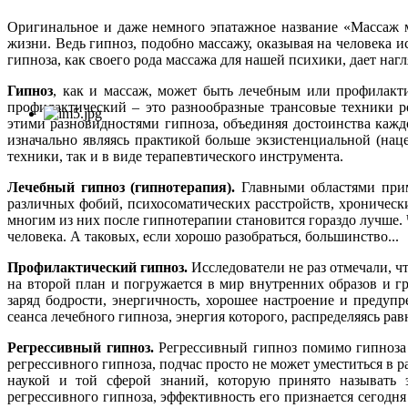
Оригинальное и даже немного эпатажное название «Массаж мо
жизни. Ведь гипноз, подобно массажу, оказывая на человека
гипноза, как своего рода массажа для нашей психики, дает на
Гипноз
, как и массаж, может быть лечебным или профилакт
профилактический – это разнообразные трансовые техники р
этими разновидностями гипноза, объединяя достоинства каждо
изначально являясь практикой больше экзистенциальной (нац
техники, так и в виде терапевтического инструмента.
Лечебный гипноз (гипнотерапия).
Главными областями прим
различных фобий, психосоматических расстройств, хронически
многим из них после гипнотерапии становится гораздо лучше.
человека. А таковых, если хорошо разобраться, большинство...
Профилактический гипноз.
Исследователи не раз отмечали, чт
на второй план и погружается в мир внутренних образов и гр
заряд бодрости, энергичность, хорошее настроение и преду
сеанса лечебного гипноза, энергия которого, распределяясь ра
Регрессивный гипноз.
Регрессивный гипноз помимо гипноза 
регрессивного гипноза, подчас просто не может уместиться в
наукой и той сферой знаний, которую принято называть эз
регрессивного гипноза, эффективность его признается сегодн