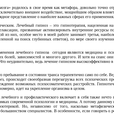
зга» родилось в свое время как метафора, довольно точно от
 исключительно внешнее воздействие, мощнейшим образом влияе
глядное представление о наиболее важных сферах его применения
ическим. Лечебный гипноз – это гипнотерапия, нацеленная н
елаксации, призванные активизировать внутренние ресурсы пс
й из них, особое место в моей работе занимает третья, наибол
еленной на поиск глубинных ответов), по мере своего изучения
енения лечебного гипноза сегодня являются медицина и пси
х болей, зависимостей и многого другого. И хотя на сеанс они
 Что неудивительно, ведь лечение гипнозом высокоэффективно в 
о пребывание в состоянии транса терапевтично само по себе. Вед
ез, происходит своеобразная перезагрузка всех психических п
преждение возможных психосоматических расстройств. Гипнотич
вномерно, идет на укрепление организма в целом.
лечебного и профилактического включает в себя также нечто 
 рамках современной психологии и медицины. А потому данному
отерикой. Но, независимо от того, насколько метафизическ
я большинством специалистов. В особенности, если говорить о 