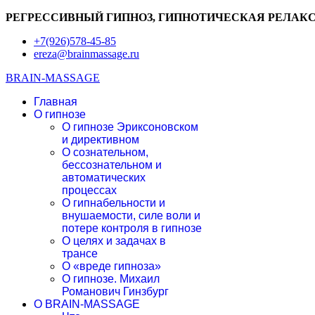
РЕГРЕССИВНЫЙ ГИПНОЗ, ГИПНОТИЧЕСКАЯ РЕЛАКС
+7(926)578-45-85
ereza@brainmassage.ru
BRAIN-MASSAGE
Главная
О гипнозе
О гипнозе Эриксоновском
и директивном
О сознательном,
бессознательном и
автоматических
процессах
О гипнабельности и
внушаемости, силе воли и
потере контроля в гипнозе
О целях и задачах в
трансе
О «вреде гипноза»
О гипнозе. Михаил
Романович Гинзбург
О BRAIN-MASSAGE