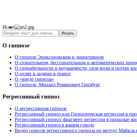
Искать...
Искать
О гипнозе
О гипнозе Эриксоновском и директивном
О сознательном, бессознательном и автоматических проц
О гипнабельности и внушаемости, силе воли и потере ко
О целях и задачах в трансе
О «вреде гипноза»
О гипнозе. Михаил Романович Гинзбург
Регрессивный гипноз
О регрессивном гипнозе
Регрессивный гипноз или Гипнотическая регрессия в п
Регрессивный гипноз: фрагмент регрессии в прошлые ж
Регрессивный гипноз в вашем городе
Видео сеансов регрессивного гипноза по методу Майкла