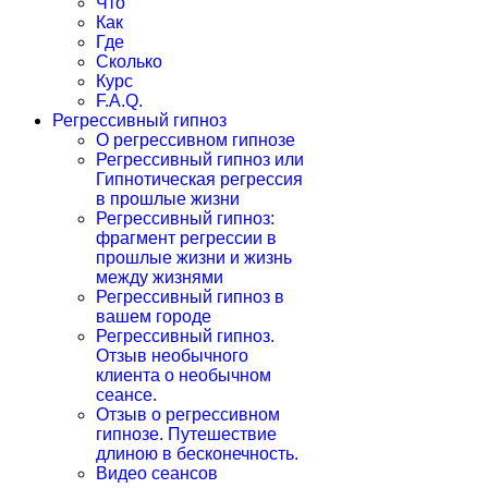
Что
Как
Где
Сколько
Курс
F.A.Q.
Регрессивный гипноз
О регрессивном гипнозе
Регрессивный гипноз или
Гипнотическая регрессия
в прошлые жизни
Регрессивный гипноз:
фрагмент регрессии в
прошлые жизни и жизнь
между жизнями
Регрессивный гипноз в
вашем городе
Регрессивный гипноз.
Отзыв необычного
клиента о необычном
сеансе.
Отзыв о регрессивном
гипнозе. Путешествие
длиною в бесконечность.
Видео сеансов