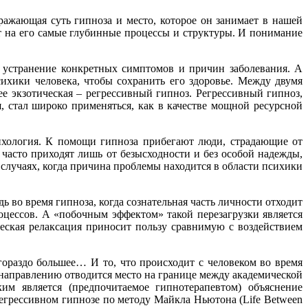
ражающая суть гипноза и место, которое он занимает в нашей
т на его самые глубинные процессы и структуры. И понимание
.
а устранение конкретных симптомов и причин заболевания. А
ихики человека, чтобы сохранить его здоровье. Между двумя
ее экзотическая – регрессивный гипноз. Регрессивный гипноз,
, стал широко применяться, как в качестве мощной ресурсной
хология. К помощи гипноза прибегают люди, страдающие от
 часто приходят лишь от безысходности и без особой надежды,
случаях, когда причина проблемы находится в области психики
ь во время гипноза, когда сознательная часть личности отходит
роцессов. А «побочным эффектом» такой перезагрузки является
еская релаксация приносит пользу сравнимую с воздействием
гораздо большее… И то, что происходит с человеком во время
 направлению отводится место на границе между академической
им является (предпочитаемое гипнотерапевтом) объяснение
регрессивном гипнозе по методу Майкла Ньютона (Life Between