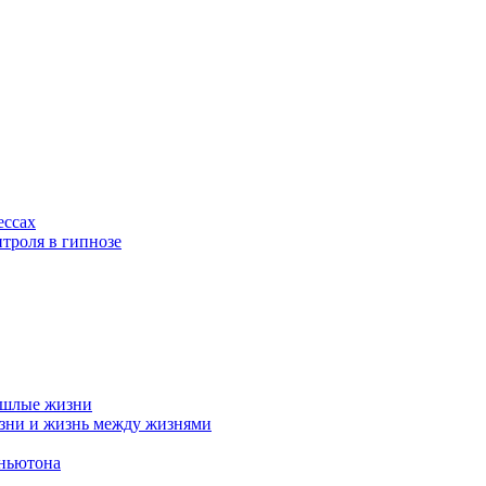
ессах
нтроля в гипнозе
рошлые жизни
изни и жизнь между жизнями
 ньютона