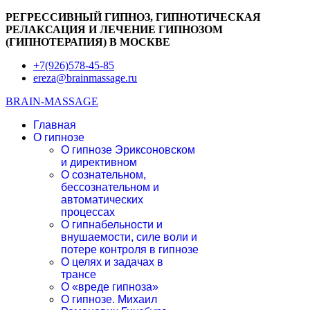
РЕГРЕССИВНЫЙ ГИПНОЗ, ГИПНОТИЧЕСКАЯ
РЕЛАКСАЦИЯ И ЛЕЧЕНИЕ ГИПНОЗОМ
(ГИПНОТЕРАПИЯ) В МОСКВЕ
+7(926)578-45-85
ereza@brainmassage.ru
BRAIN-MASSAGE
Главная
О гипнозе
О гипнозе Эриксоновском
и директивном
О сознательном,
бессознательном и
автоматических
процессах
О гипнабельности и
внушаемости, силе воли и
потере контроля в гипнозе
О целях и задачах в
трансе
О «вреде гипноза»
О гипнозе. Михаил