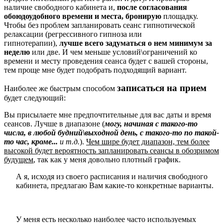
наличие свободного кабинета и,
после согласования
обоюдоудобного времени и места, бронирую
площадку.
Чтобы без проблем запланировать сеанс гипнотической
релаксации (регрессивного гипноза или
гипнотерапии),
лучше всего задуматься о нем минимум за
неделю
или две. И чем меньше условий\ограничений ко
времени и месту проведения сеанса будет с вашей стороны,
тем проще мне будет подобрать подходящий вариант.
записаться на прием
Наиболее же быстрым способом
будет следующий:
Вы присылаете мне предпочтительные для вас даты и время
сеансов. Лучше в диапазоне (
могу, начиная с такого-то
числа, в любой будний\выходной день, с такого-то по такой-
то час, кроме...
и т.д.
).
Чем шире будет диапазон, тем более
высокой будет вероятность запланировать сеансы в обозримом
будущем
, так как у меня довольно плотный график.
А я, исходя из своего расписания и наличия свободного
кабинета, предлагаю Вам какие-то конкретные варианты.
У меня есть несколько наиболее часто используемых