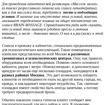
Для проведения гипнотической релаксации «Массаж мозга»
(а также регрессивного гипноза или сеанса гипнотерапии),
как и для массажа тела, требуются
место и подходящие
условия
. И наличие или отсутствие этих условий, конечно,
оказывает определенное влияние на общее впечатление от
сеанса BRAIN-MASSAGE. Справедливости ради надо сказать,
что условий этих минимум (удобное кресло и уютная
комната), а мест – довольно много. О них я и расскажу в этой
статье.
Сеансы я провожу в кабинетах, специально предназначенных
для психологических консультаций. Такие помещения в
изобилии представлены по всей Москве
в различных
тренинговых и психологических центрах.
Они, как правило,
оборудованы всем необходимым. Помимо своего основного
кабинета, рядом с метро «Новокузнецкая», я дополнительно
арендую по часам еще несколько площадок, находящихся
в
разных районах Москвы
. Это дает возможность избавить
клиентов от необходимости ехать на другой конец города, но,
правда, и накладывает некоторые неудобства. Так, сменные
площадки имеют свойство быть иногда занятыми, а потому
требуют предварительной брони.
Обычно накануне сеанса гипноза клиент сообщает мне
предпочтительный для него район и дату. Я проверяю