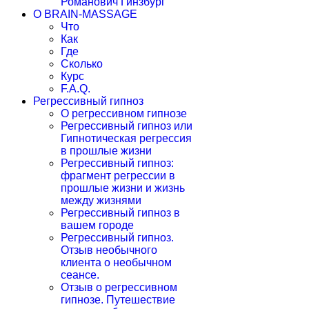
Романович Гинзбург
О BRAIN-MASSAGE
Что
Как
Где
Сколько
Курс
F.A.Q.
Регрессивный гипноз
О регрессивном гипнозе
Регрессивный гипноз или
Гипнотическая регрессия
в прошлые жизни
Регрессивный гипноз:
фрагмент регрессии в
прошлые жизни и жизнь
между жизнями
Регрессивный гипноз в
вашем городе
Регрессивный гипноз.
Отзыв необычного
клиента о необычном
сеансе.
Отзыв о регрессивном
гипнозе. Путешествие