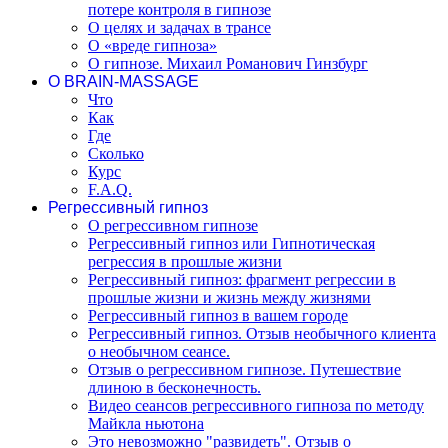
потере контроля в гипнозе
О целях и задачах в трансе
О «вреде гипноза»
О гипнозе. Михаил Романович Гинзбург
О BRAIN-MASSAGE
Что
Как
Где
Сколько
Курс
F.A.Q.
Регрессивный гипноз
О регрессивном гипнозе
Регрессивный гипноз или Гипнотическая
регрессия в прошлые жизни
Регрессивный гипноз: фрагмент регрессии в
прошлые жизни и жизнь между жизнями
Регрессивный гипноз в вашем городе
Регрессивный гипноз. Отзыв необычного клиента
о необычном сеансе.
Отзыв о регрессивном гипнозе. Путешествие
длиною в бесконечность.
Видео сеансов регрессивного гипноза по методу
Майкла ньютона
Это невозможно "развидеть". Отзыв о