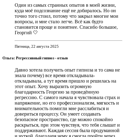
Один из самых странных опытов в моей жизни,
куда моё подсознание ещё не добиралось. Но он
точно того стоил, потому что закрыл многие мои
вопросы, и мне стало легче. Всё как будто
становится проще и понятнее. Спасибо большое,
Георгий 🤍
Пятница, 22 августа 2025
Ольга: Регрессивный гипноз - отзыв
Давно хотела получить опыт гипноза и то сама не
знала почему) все время откладывала-
откладывала, а тут время пришло и решилась на
этот опыт. Хочу выразить огромную
благодарность Георгию за проведённую
регрессию. С самого начала я чувствовала страх и
напряжение, но его профессионализм, мягкость и
внимательность помогли мне расслабиться и
довериться процессу. Он умеет создавать
безопасное пространство, где можно спокойно
раскрыться, при этом чувствуя, что тебя слышат и
поддерживают. Каждая сессия была продуманной
и чуткой, благодаря чему я смогла пройти через