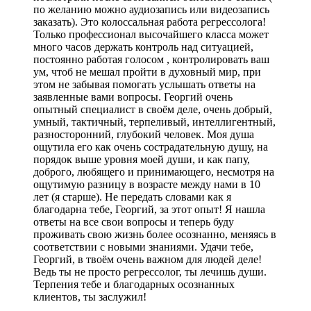
по желанию можно аудиозапись или видеозапись
заказать). Это колоссальная работа регрессолога!
Только профессионал высочайшего класса может
много часов держать контроль над ситуацией,
постоянно работая голосом , контролировать ваш
ум, чтоб не мешал пройти в духовный мир, при
этом не забывая помогать услышать ответы на
заявленные вами вопросы. Георгий очень
опытный специалист в своём деле, очень добрый,
умный, тактичный, терпеливый, интеллигентный,
разносторонний, глубокий человек. Моя душа
ощутила его как очень сострадательную душу, на
порядок выше уровня моей души, и как папу,
доброго, любящего и принимающего, несмотря на
ощутимую разницу в возрасте между нами в 10
лет (я старше). Не передать словами как я
благодарна тебе, Георгий, за этот опыт! Я нашла
ответы на все свои вопросы и теперь буду
проживать свою жизнь более осознанно, меняясь в
соответствии с новыми знаниями. Удачи тебе,
Георгий, в твоём очень важном для людей деле!
Ведь ты не просто регрессолог, ты лечишь души.
Терпения тебе и благодарных осознанных
клиентов, ты заслужил!