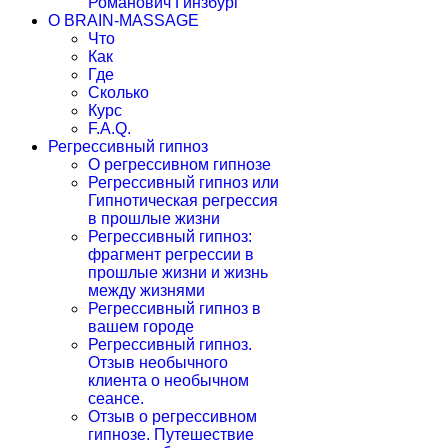
Романович Гинзбург
О BRAIN-MASSAGE
Что
Как
Где
Сколько
Курс
F.A.Q.
Регрессивный гипноз
О регрессивном гипнозе
Регрессивный гипноз или
Гипнотическая регрессия
в прошлые жизни
Регрессивный гипноз:
фрагмент регрессии в
прошлые жизни и жизнь
между жизнями
Регрессивный гипноз в
вашем городе
Регрессивный гипноз.
Отзыв необычного
клиента о необычном
сеансе.
Отзыв о регрессивном
гипнозе. Путешествие