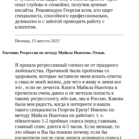
опыт глубоко и спокойно, получив ценные
инсайты. Рекомендую Георгия всем, кто ищет
специалиста, способного профессионально,
деликатно и с заботой проводить работу с
клиентом.
Пятница, 15 августа 2025
Евгения: Регрессия по методу Майкла Ньютона. Отзыв.
Я прошла регрессивный гипноз не от праздного
любопытства. Причиной были проблемы со
здоровьем, которые заставили меня искать ответы
о смысле моей жизни, для чего я живу и зачем все
это , если не лечится. Книги Майкла Ньютона я
прочитала очень давно и не мечтала попасть к
такому регрессологу, ибо как, мы в России. Какова
была моя радость, когда в интернете я нашла
такого специалиста Георгия Ерезу! Именно по
методу Майкла Ньютона он работает, т. е.
обязательно 1-2 пробных сеанса перед главным,
главный сеанс длится 4-5 часов. Если меньше, то
это обман и Вы бы поняли почему, если бы
посмотрели после свои записи основного сеанса (