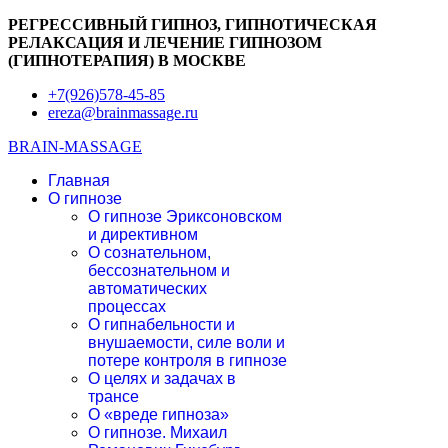
РЕГРЕССИВНЫЙ ГИПНОЗ, ГИПНОТИЧЕСКАЯ
РЕЛАКСАЦИЯ И ЛЕЧЕНИЕ ГИПНОЗОМ
(ГИПНОТЕРАПИЯ) В МОСКВЕ
+7(926)578-45-85
ereza@brainmassage.ru
BRAIN-MASSAGE
Главная
О гипнозе
О гипнозе Эриксоновском
и директивном
О сознательном,
бессознательном и
автоматических
процессах
О гипнабельности и
внушаемости, силе воли и
потере контроля в гипнозе
О целях и задачах в
трансе
О «вреде гипноза»
О гипнозе. Михаил